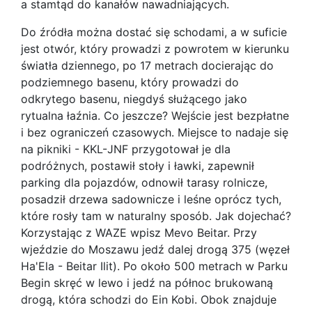
a stamtąd do kanałów nawadniających.
Do źródła można dostać się schodami, a w suficie
jest otwór, który prowadzi z powrotem w kierunku
światła dziennego, po 17 metrach docierając do
podziemnego basenu, który prowadzi do
odkrytego basenu, niegdyś służącego jako
rytualna łaźnia. Co jeszcze? Wejście jest bezpłatne
i bez ograniczeń czasowych. Miejsce to nadaje się
na pikniki - KKL-JNF przygotował je dla
podróżnych, postawił stoły i ławki, zapewnił
parking dla pojazdów, odnowił tarasy rolnicze,
posadził drzewa sadownicze i leśne oprócz tych,
które rosły tam w naturalny sposób. Jak dojechać?
Korzystając z WAZE wpisz Mevo Beitar. Przy
wjeździe do Moszawu jedź dalej drogą 375 (węzeł
Ha'Ela - Beitar Ilit). Po około 500 metrach w Parku
Begin skręć w lewo i jedź na północ brukowaną
drogą, która schodzi do Ein Kobi. Obok znajduje