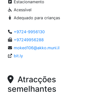
Estacionamento
Acessível
Adequado para crianças
+9724-9956130
+97249956288
moked106@akko.muni.il
bit.ly
Atracções
semelhantes