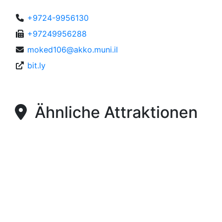
+9724-9956130
+97249956288
moked106@akko.muni.il
bit.ly
Ähnliche Attraktionen