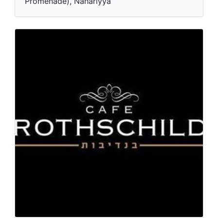
Promenade), Nahariyya