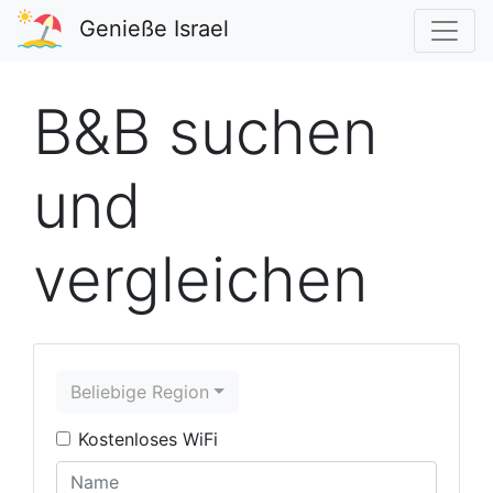
Genieße Israel
B&B suchen
und
vergleichen
Beliebige Region
Kostenloses WiFi
Region
Name