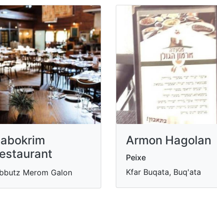
abokrim
Armon Hagolan
estaurant
Peixe
Kfar Buqata, Buq'ata
bbutz Merom Galon