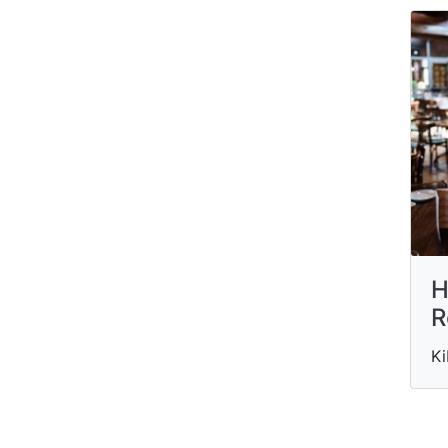
H
R
Ki