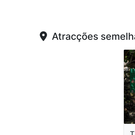
Atracções semelh
T