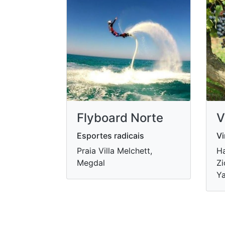
Flyboard Norte
V
Esportes radicais
V
Praia Villa Melchett,
Ha
Megdal
Zi
Ya