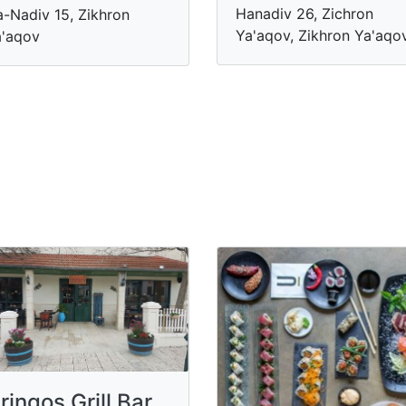
Hanadiv 26, Zichron
-Nadiv 15, Zikhron
Ya'aqov, Zikhron Ya'aqo
'aqov
ringos Grill Bar