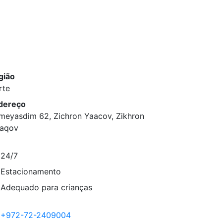
gião
rte
dereço
meyasdim 62, Zichron Yaacov, Zikhron
'aqov
24/7
Estacionamento
Adequado para crianças
+972-72-2409004