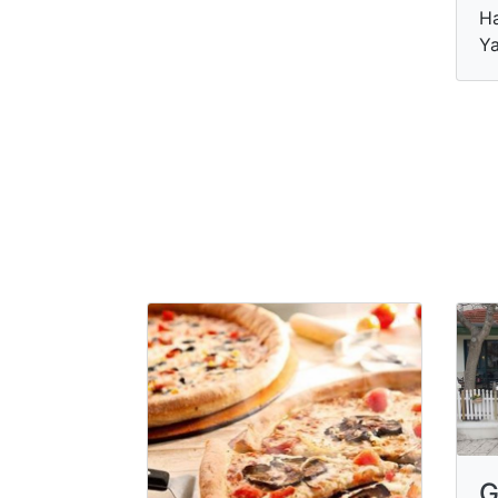
Ha
Ya
G