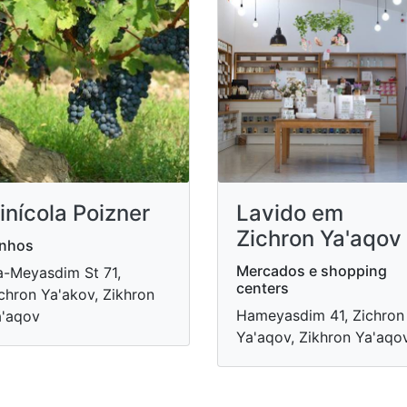
inícola Poizner
Lavido em
Zichron Ya'aqov
inhos
Mercados e shopping
-Meyasdim St 71,
centers
chron Ya'akov, Zikhron
Hameyasdim 41, Zichron
'aqov
Ya'aqov, Zikhron Ya'aqo