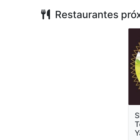
Restaurantes pró
S
T
Y