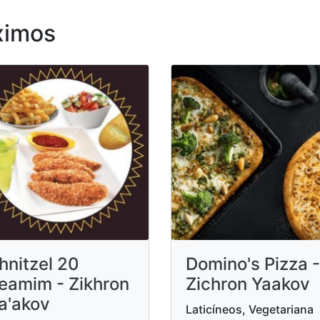
ximos
hnitzel 20
Domino's Pizza -
eamim - Zikhron
Zichron Yaakov
a'akov
Laticíneos, Vegetariana