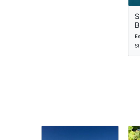
S
B
Es
Sh