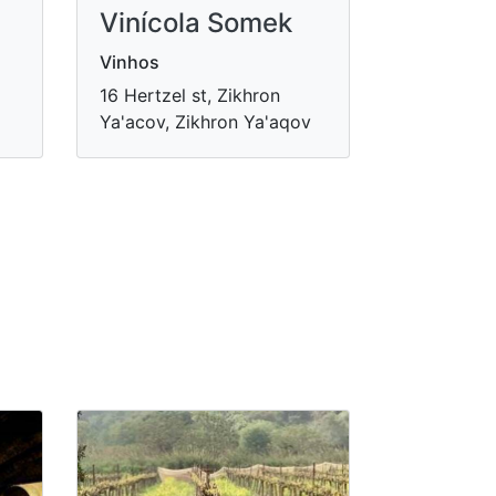
Vinícola Somek
Vinhos
16 Hertzel st, Zikhron
Ya'acov, Zikhron Ya'aqov