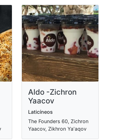
Aldo -Zichron
Yaacov
Laticíneos
The Founders 60, Zichron
v
Yaacov, Zikhron Ya'aqov