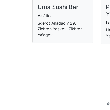
Uma Sushi Bar
P
Y
Asiática
La
Sderot Anadadiv 29,
Zichron Yaakov, Zikhron
Ha
Ya'aqov
Ya
©