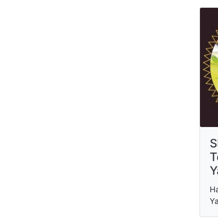
S
T
Y
Ha
Ya