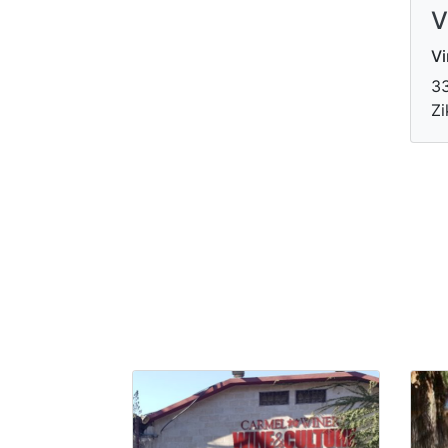
V
V
33
Zi