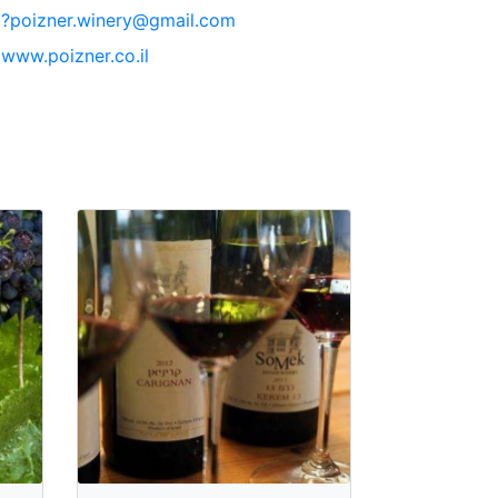
?poizner.winery@gmail.com
www.poizner.co.il