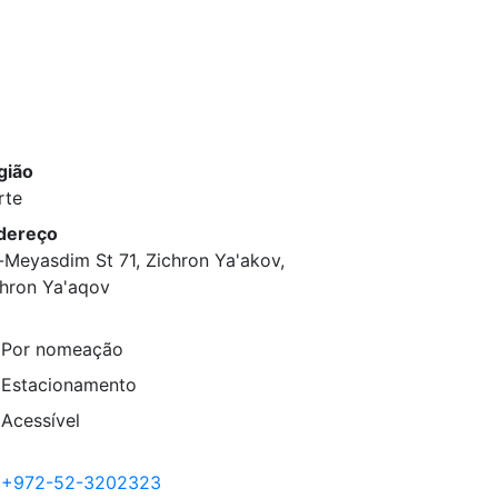
gião
rte
dereço
Meyasdim St 71, Zichron Ya'akov,
khron Ya'aqov
Por nomeação
Estacionamento
Acessível
+972-52-3202323