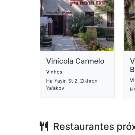
Vinícola Carmelo
V
B
Vinhos
V
Ha-Yayin St 2, Zikhron
Ya'akov
Ha
Restaurantes pró