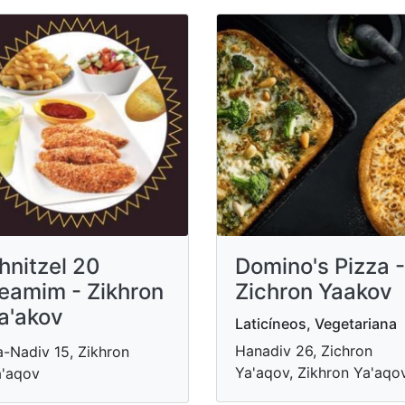
hnitzel 20
Domino's Pizza -
eamim - Zikhron
Zichron Yaakov
a'akov
Laticíneos, Vegetariana
Hanadiv 26, Zichron
-Nadiv 15, Zikhron
Ya'aqov, Zikhron Ya'aqo
'aqov