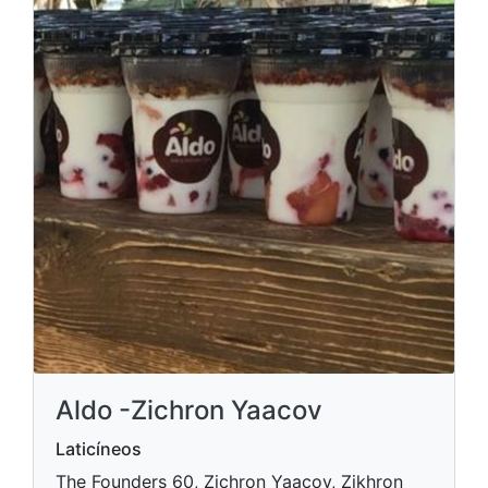
Aldo -Zichron Yaacov
Laticíneos
The Founders 60, Zichron Yaacov, Zikhron