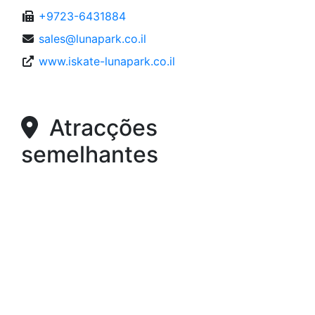
+9723-6431884
sales@lunapark.co.il
www.iskate-lunapark.co.il
Atracções
semelhantes