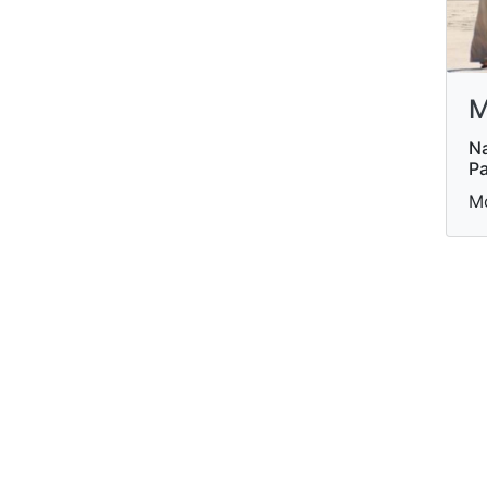
M
Na
Pa
Mo