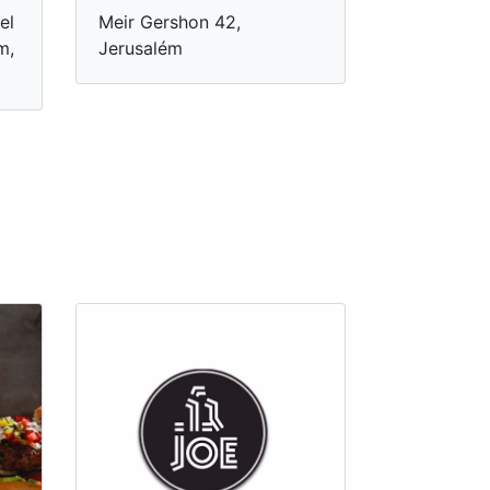
el
Meir Gershon 42,
m,
Jerusalém