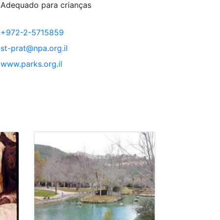
Adequado para crianças
+972-2-5715859
st-prat@npa.org.il
www.parks.org.il