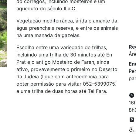
do córregos, incluindo mosteiros e um
aqueduto do século II a.C.
Vegetação mediterrânea, árida e amante da
água preenche a reserva, e entre os animais
há uma manada de gazelas.
Re
Escolha entre uma variedade de trilhas,
Ár
incluindo uma trilha de 30 minutos até En
Prat e o antigo Mosteiro de Faran, ainda
En
ativo, provavelmente o primeiro no Deserto
Pe
da Judeia (ligue com antecedência para
pa
obter permissão para visitar 052-5399075)
e uma trilha de duas horas até Tel Fara.
16h
8h