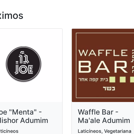
ximos
oe "Menta" -
Waffle Bar -
ishor Adumim
Ma'ale Adumim
ticíneos
Laticíneos, Vegetariana