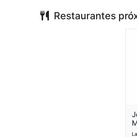
Restaurantes pró
J
M
La