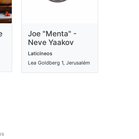
e
Joe "Menta" -
Neve Yaakov
Laticíneos
Lea Goldberg 1, Jerusalém
os