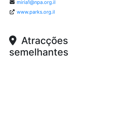
miria1@npa.org.il
www.parks.org.il
Atracções
semelhantes