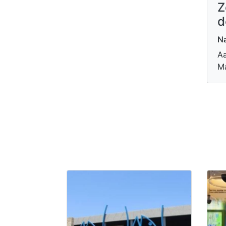
Z
d
Na
Aa
Ma