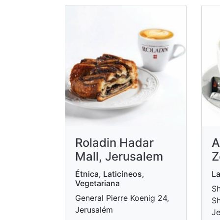
Roladin Hadar
A
Mall, Jerusalem
Z
Étnica, Laticíneos,
La
Vegetariana
Sh
General Pierre Koenig 24,
Sh
Jerusalém
Je