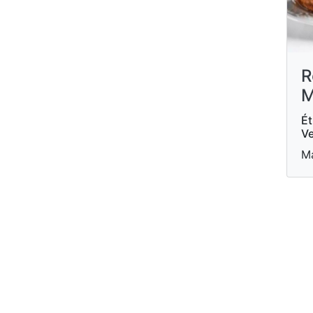
R
M
Ét
Ve
Ma