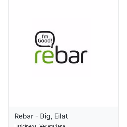
Rebar - Big, Eilat
Laticíneos, Vegetariana