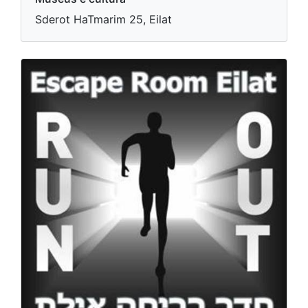
Sderot HaTmarim 25, Eilat