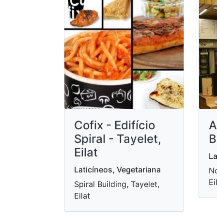
Cofix - Edifício
A
Spiral - Tayelet,
B
Eilat
La
Laticíneos, Vegetariana
No
Ei
Spiral Building, Tayelet,
Eilat