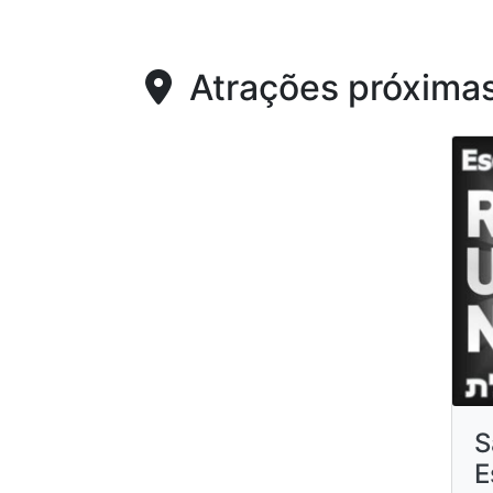
Atrações próxima
S
E