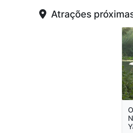
Atrações próxima
O
N
Y