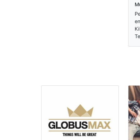
Mu
Pe
en
Ki
Te