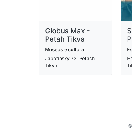
Globus Max -
S
Petah Tikva
P
Museus e cultura
Es
Jabotinsky 72, Petach
Ha
Tikva
Ti
©