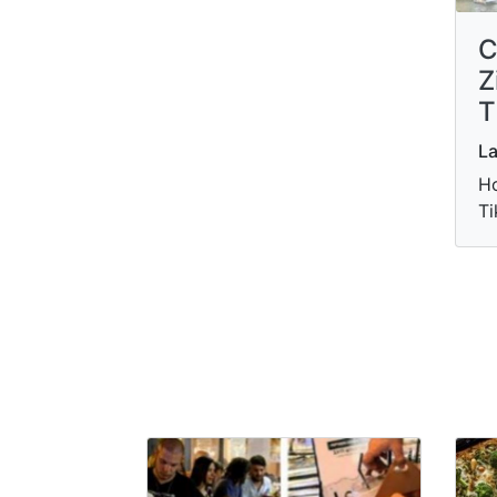
C
Z
T
La
Ho
Ti