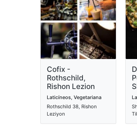
Cofix -
D
Rothschild,
P
Rishon Lezion
S
Laticíneos, Vegetariana
La
Rothschild 38, Rishon
Sh
Leziyon
Ti