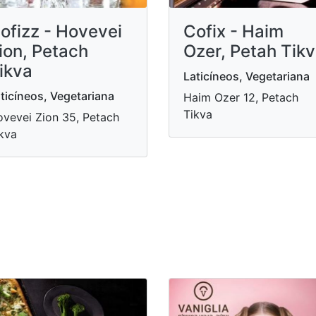
ofizz - Hovevei
Cofix - Haim
ion, Petach
Ozer, Petah Tik
ikva
Laticíneos, Vegetariana
ticíneos, Vegetariana
Haim Ozer 12, Petach
Tikva
vevei Zion 35, Petach
kva