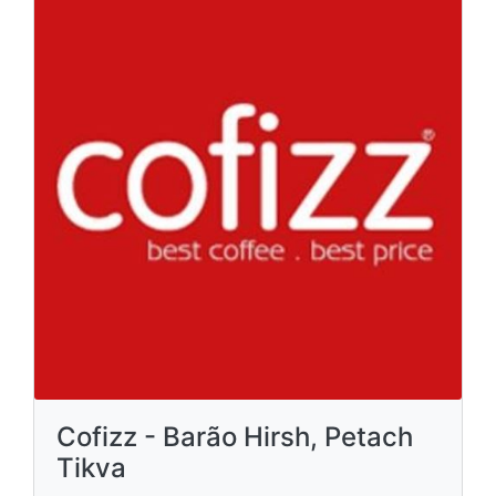
Cofizz - Barão Hirsh, Petach
Tikva