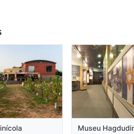
s
inícola
Museu Hagdudi