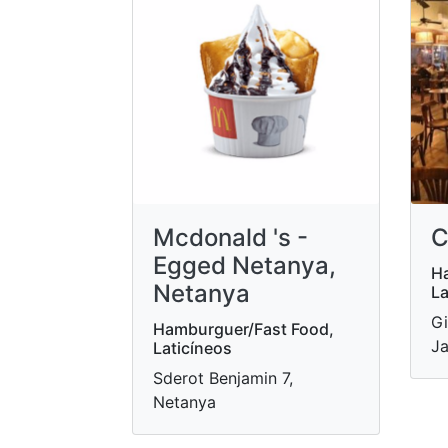
Mcdonald 's -
C
Egged Netanya,
Ha
Netanya
La
Gi
Hamburguer/Fast Food,
Ja
Laticíneos
Sderot Benjamin 7,
Netanya