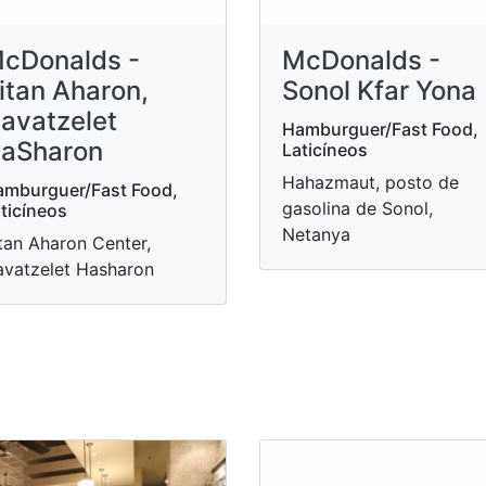
cDonalds -
McDonalds -
itan Aharon,
Sonol Kfar Yona
avatzelet
Hamburguer/Fast Food,
aSharon
Laticíneos
Hahazmaut, posto de
mburguer/Fast Food,
gasolina de Sonol,
ticíneos
Netanya
tan Aharon Center,
vatzelet Hasharon