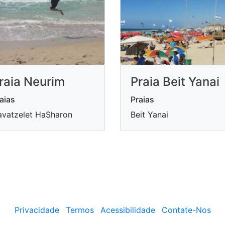
raia Neurim
Praia Beit Yanai
aias
Praias
vatzelet HaSharon
Beit Yanai
Privacidade
Termos
Acessibilidade
Contate-Nos