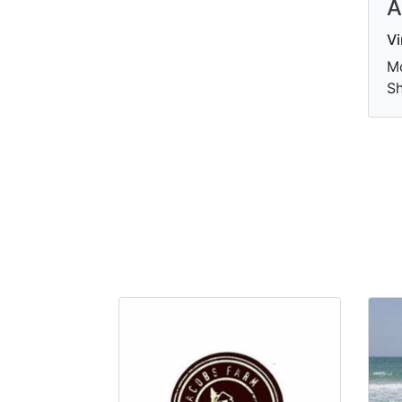
A
V
Mo
Sh