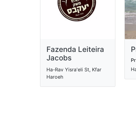
Fazenda Leiteira
P
Jacobs
Pr
Ha
Ha-Rav Yisra'eli St, Kfar
Haroeh