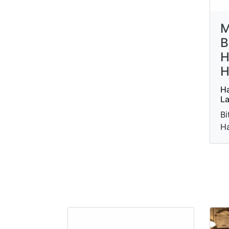
M
B
H
H
Ha
La
Bi
Ha