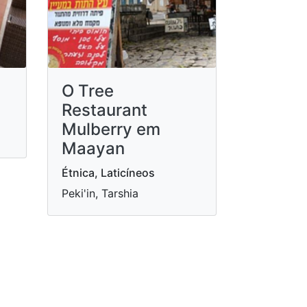
O Tree
Restaurant
Mulberry em
Maayan
Étnica, Laticíneos
Peki'in, Tarshia