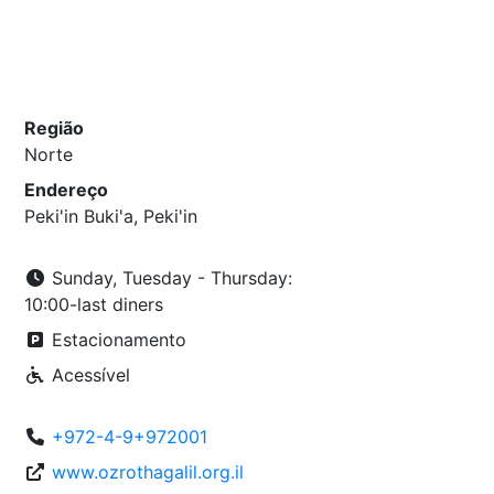
Região
Norte
Endereço
Peki'in Buki'a, Peki'in
Sunday, Tuesday - Thursday:
10:00-last diners
Estacionamento
Acessível
+972-4-9+972001
www.ozrothagalil.org.il