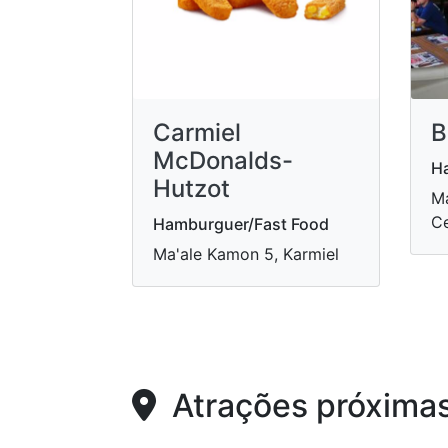
Carmiel
B
McDonalds-
H
Hutzot
Ma
Ce
Hamburguer/Fast Food
Ma'ale Kamon 5, Karmiel
Atrações próxima