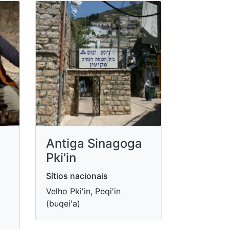
Antiga Sinagoga
Pki'in
Sítios nacionais
Velho Pki'in, Peqi'in
(buqei'a)