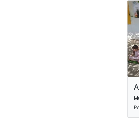
A
Mu
Pe