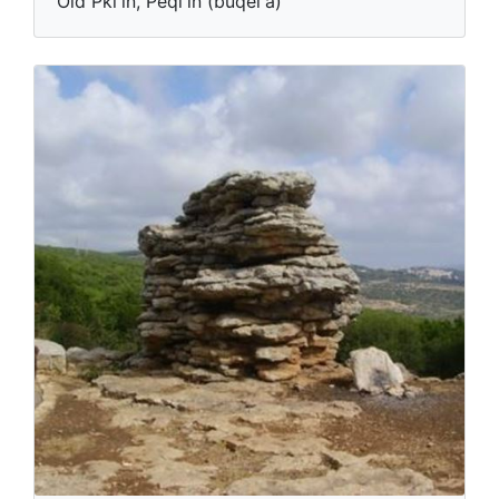
Old Pki'in, Peqi'in (buqei'a)