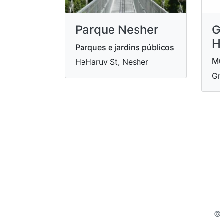
Parque Nesher
G
H
Parques e jardins públicos
Mu
HeHaruv St, Nesher
Gr
©