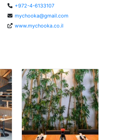
+972-4-6133107
mychooka@gmail.com
www.mychooka.co.il