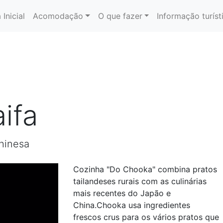
 Inicial
Acomodação
O que fazer
Informação turíst
ifa
Chinesa
Cozinha "Do Chooka" combina pratos
tailandeses rurais com as culinárias
mais recentes do Japão e
China.Chooka usa ingredientes
frescos crus para os vários pratos que