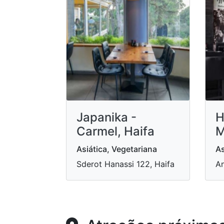
Japanika -
H
Carmel, Haifa
M
Asiática, Vegetariana
As
Sderot Hanassi 122, Haifa
An