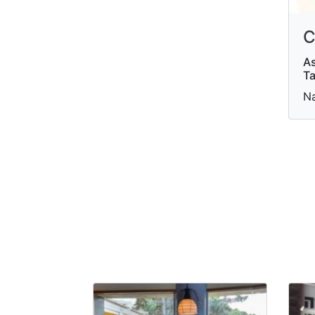
C
As
Ta
Na