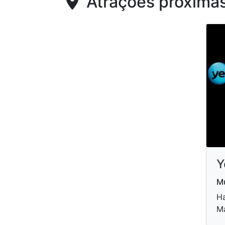
Atrações próxima
Y
Mu
Ha
Ma