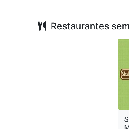
Restaurantes sem
S
M