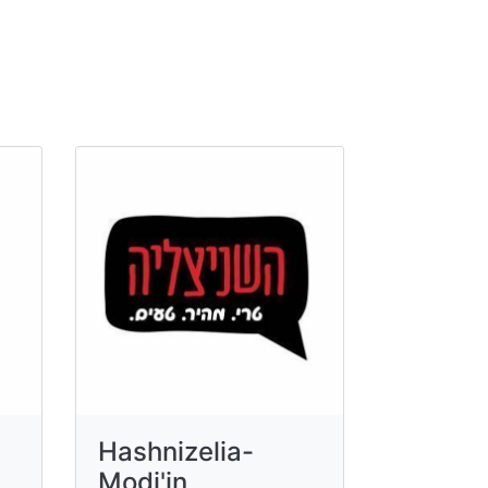
Hashnizelia-
Modi'in