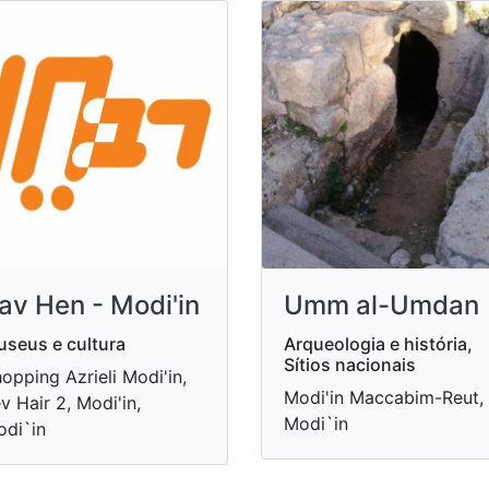
av Hen - Modi'in
Umm al-Umdan
seus e cultura
Arqueologia e história,
Sítios nacionais
opping Azrieli Modi'in,
Modi'in Maccabim-Reut,
v Hair 2, Modi'in,
Modi`in
di`in