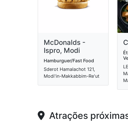
McDonalds -
C
Ispro, Modi
Ét
Ve
Hamburguer/Fast Food
LE
Sderot Hamalachot 121,
Ma
Modi'in-Makkabbim-Re'ut
M
Atrações próxima