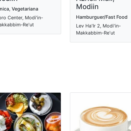
Modiin
nica, Vegetariana
Hamburguer/Fast Food
pro Center, Modi'in-
akkabbim-Re'ut
Lev Ha'Ir 2, Modi'in-
Makkabbim-Re'ut