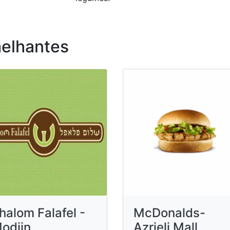
elhantes
halom Falafel -
McDonalds-
odiin
Azrieli Mall,