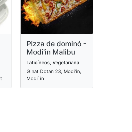
Pizza de dominó -
Modi'in Malibu
Laticíneos, Vegetariana
Ginat Dotan 23, Modi'in,
t
Modi`in