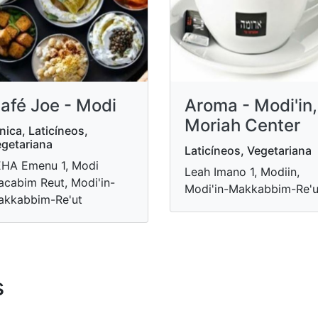
afé Joe - Modi
Aroma - Modi'in,
Moriah Center
nica, Laticíneos,
getariana
Laticíneos, Vegetariana
HA Emenu 1, Modi
Leah Imano 1, Modiin,
cabim Reut, Modi'in-
Modi'in-Makkabbim-Re'u
akkabbim-Re'ut
s