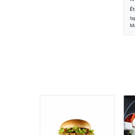
Ét
Is
M