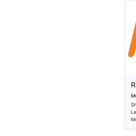
R
Mu
Sh
Le
Mo