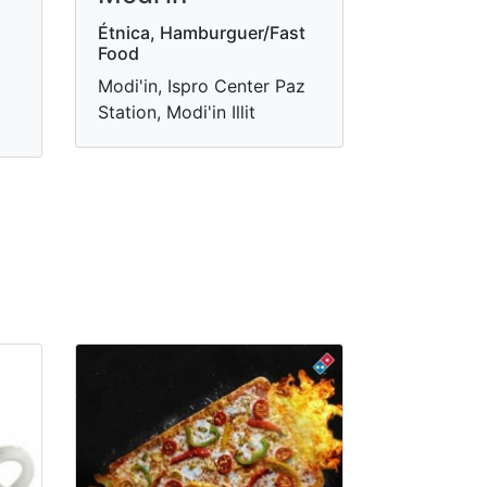
Étnica, Hamburguer/Fast
Food
Modi'in, Ispro Center Paz
Station, Modi'in Illit