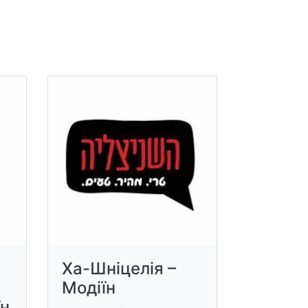
Ха-Шніцелія –
Модіїн
їн