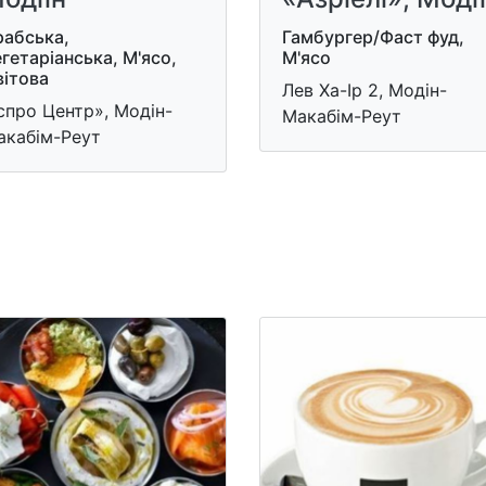
рабська,
Гамбургер/Фаст фуд,
гетаріанська, М'ясо,
М'ясо
вітова
Лев Ха-Ір 2, Модін-
спро Центр», Модін-
Макабім-Реут
акабім-Реут