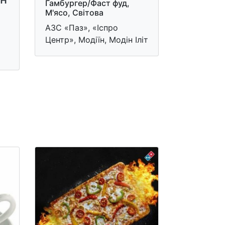
Гамбургер/Фаст фуд,
М'ясо, Світова
АЗС «Паз», «Іспро
Центр», Модіїн, Модін Іліт