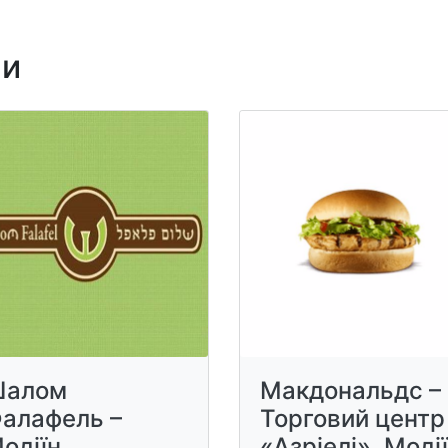
ни
алом
Макдональдс –
алафель –
Торговий центр
одіїн
«Азріелі», Моді