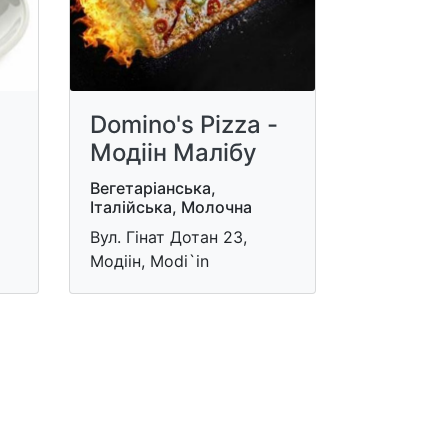
Domino's Pizza -
Модіін Малібу
Вегетаріанська,
Італійська, Молочна
Вул. Гінат Дотан 23,
Модіін, Modi`in