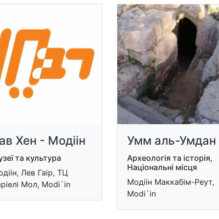
ав Хен - Модіін
Умм аль-Умдан
зеї та культура
Археологія та історія,
Національні місця
діін, Лев Гаір, ТЦ
Модіін Маккабім-Реут,
ріелі Мол, Modi`in
Modi`in