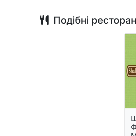
Подібні рестора
Ш
Ф
М