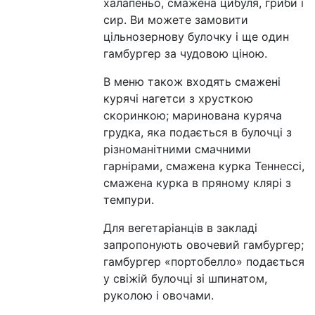
халапеньо, смажена цибуля, гриби і
сир. Ви можете замовити
цільнозернову булочку і ще один
гамбургер за чудовою ціною.
В меню також входять смажені
курячі нагетси з хрусткою
скоринкою; маринована куряча
грудка, яка подається в булочці з
різноманітними смачними
гарнірами, смажена курка Теннессі,
смажена курка в пряному клярі з
темпури.
Для вегетаріанців в закладі
запропонують овочевий гамбургер;
гамбургер «портобелло» подається
у свіжій булочці зі шпинатом,
руколою і овочами.