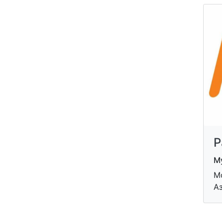
Р
Му
Мо
Аз