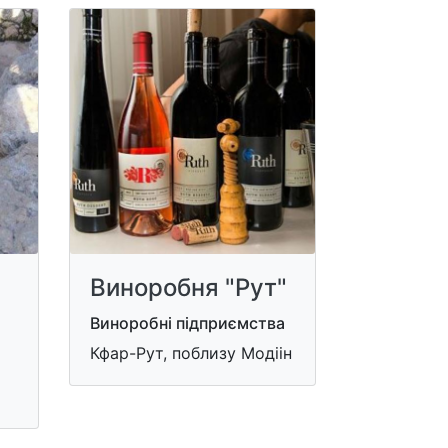
Виноробня "Рут"
Виноробні підприємства
Кфар-Рут, поблизу Модіін