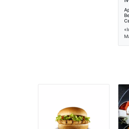
А
Ве
С
«І
М