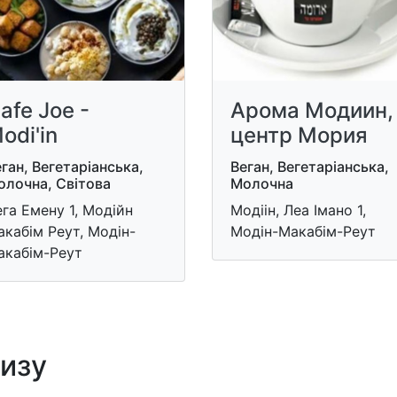
afe Joe -
Арома Модиин,
odi'in
центр Мория
ган, Вегетаріанська,
Веган, Вегетаріанська,
олочна, Світова
Молочна
га Емену 1, Модійн
Модіін, Леа Імано 1,
кабім Реут, Модін-
Модін-Макабім-Реут
акабім-Реут
лизу