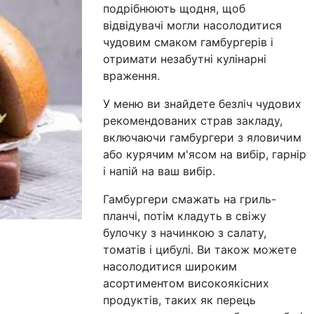
подрібнюють щодня, щоб
відвідувачі могли насолодитися
чудовим смаком гамбургерів і
отримати незабутні кулінарні
враження.
У меню ви знайдете безліч чудових
рекомендованих страв закладу,
включаючи гамбургери з яловичим
або курячим м'ясом на вибір, гарнір
і напій на ваш вибір.
Гамбургери смажать на гриль-
планчі, потім кладуть в свіжу
булочку з начинкою з салату,
томатів і цибулі. Ви також можете
насолодитися широким
асортиментом високоякісних
продуктів, таких як перець