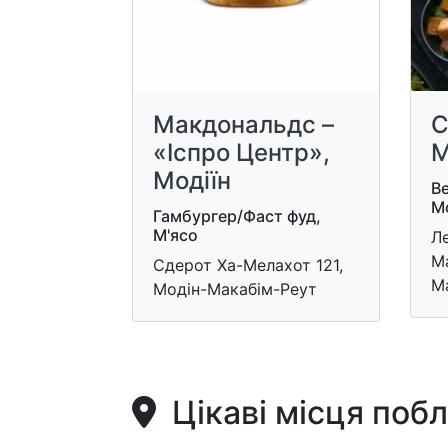
Макдональдс –
C
«Іспро Центр»,
M
Модіїн
Ве
М
Гамбургер/Фаст фуд,
М'ясо
Ле
Ма
Сдерот Ха-Мелахот 121,
М
Модін-Макабім-Реут
Цікаві місця поб