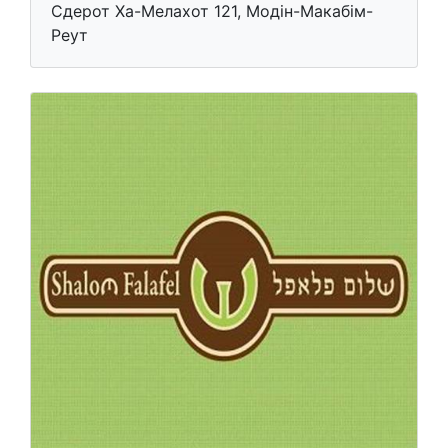
Сдерот Ха-Мелахот 121, Модін-Макабім-
Реут