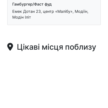
Гамбургер/Фаст фуд
Емек Дотан 23, центр «Малібу», Модіїн,
Модін Іліт
Цікаві місця поблизу