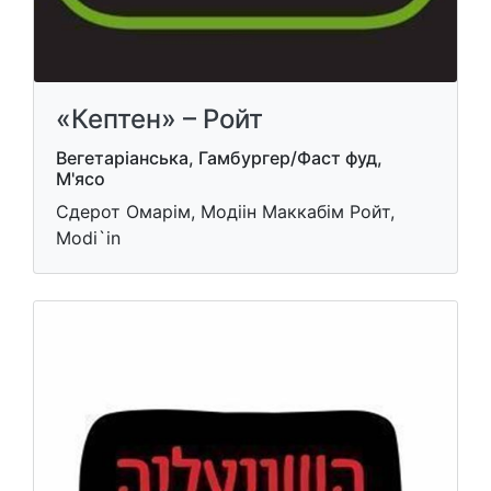
«Кептен» – Ройт
Вегетаріанська, Гамбургер/Фаст фуд,
М'ясо
Сдерот Омарім, Модіін Маккабім Ройт,
Modi`in