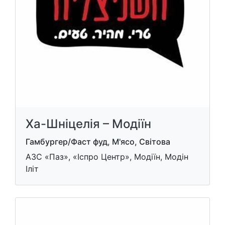
Ха-Шніцелія – Модіїн
Гамбургер/Фаст фуд, М'ясо, Світова
АЗС «Паз», «Іспро Центр», Модіїн, Модін
Іліт