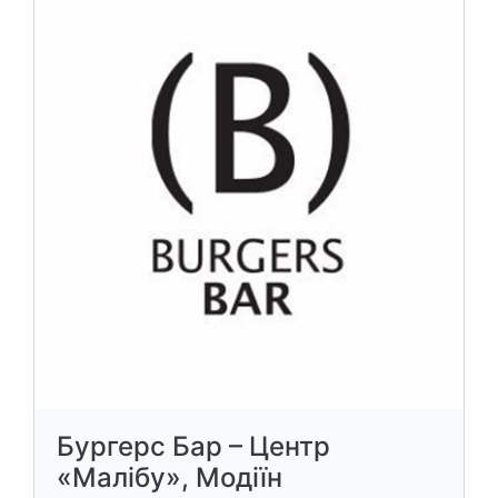
Бургерс Бар – Центр
«Малібу», Модіїн