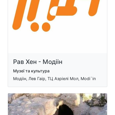
Рав Хен - Модіін
Музеї та культура
Модіін, Лев Гаір, ТЦ Азріелі Мол, Modi`in