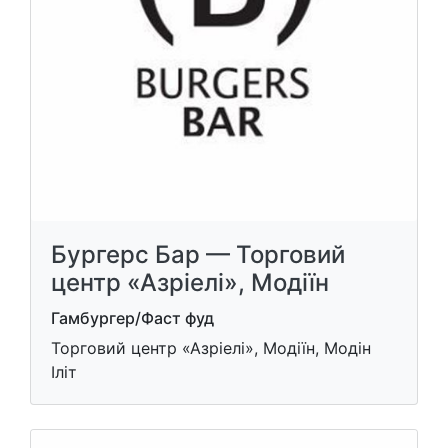
Бургерс Бар — Торговий
центр «Азріелі», Модіїн
Гамбургер/Фаст фуд
Торговий центр «Азріелі», Модіїн, Модін
Іліт