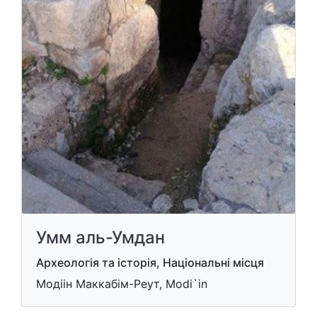
Умм аль-Умдан
Археологія та історія, Національні місця
Модіін Маккабім-Реут, Modi`in