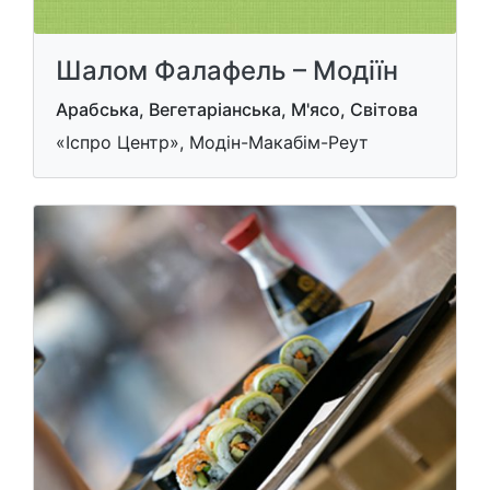
Шалом Фалафель – Модіїн
Арабська, Вегетаріанська, М'ясо, Світова
«Іспро Центр», Модін-Макабім-Реут