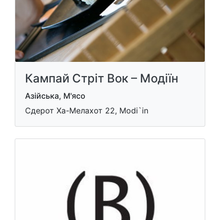
Кампай Стріт Вок – Модіїн
Азійська, М'ясо
Сдерот Ха-Мелахот 22, Modi`in