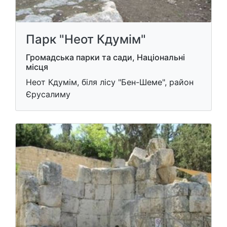
Парк "Неот Кдумім"
Громадська парки та сади, Національні
місця
Неот Кдумім, біля лісу "Бен-Шеме", район
Єрусалиму