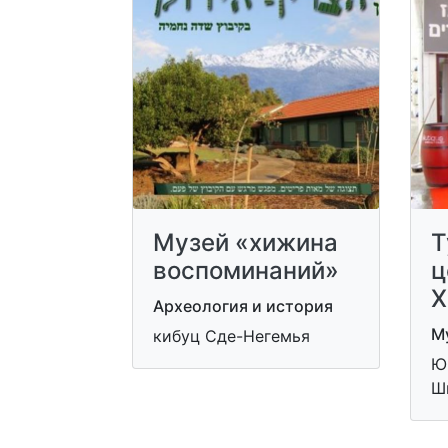
Музей «хижина
Т
воспоминаний»
ц
Х
Археология и история
Му
кибуц Сде-Негемья
Ю
Шм