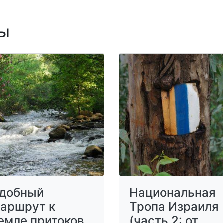
ы
добный
Национальная
аршрут к
Тропа Израиля
емле притоков
(часть 2: от