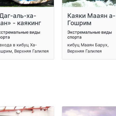
Даг-аль-ха-
Каяки Мааян а-
ан» - каякинг
Гошрим
кстремальные виды
Экстремальные виды
порта
спорта
входа в кибуц Ха-
кибуц Мааян Барух,
ошрим, Верхняя Галилея
Верхняя Галилея