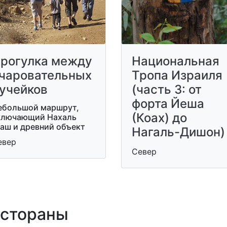
рогулка между
Национальная
чаровательных
Тропа Израиля
учейков
(часть 3: от
форта Йеша
ебольшой маршрут,
(Коах) до
ключающий Нахаль
уаш и древний объект
Нагаль-Дишон)
евер
Север
стораны