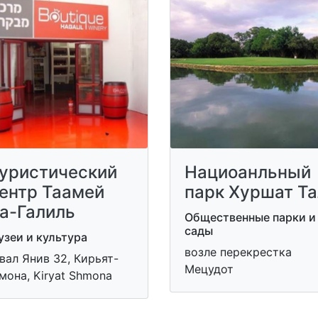
уристический
Нациоанльный
ентр Таамей
парк Хуршат Та
а-Галиль
Общественные парки и
сады
зеи и культура
возле перекрестка
вал Янив 32, Кирьят-
Мецудот
она, Kiryat Shmona