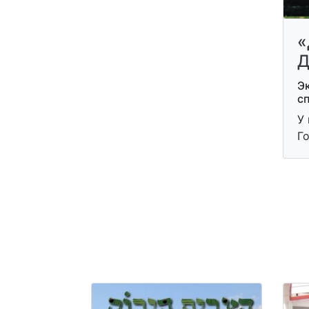
«
Д
Э
с
У 
Г