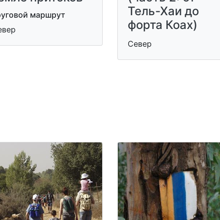
Тель-Хаи до
руговой маршрут
форта Коах)
евер
Север