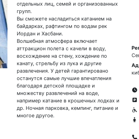
отдельных лиц, семей и организованных
групп.
Вы сможете насладиться катанием на
байдарках, рафтингом по водам рек
Иордан и Хасбани.
Волшебная атмосфера включает
Ре
аттракцион полета с качели в воду,
Се
восхождение на стену, хождение по
канату, стрельбу из лука и другие
Ад
развлечения. У детей гарантировано
ки
останутся самые лучшие впечатления
благодаря детской площадке и
множеству развлечений на воде,
например катание в крошечных лодках и
др. Ночная парковка, кемпинг, питание и
многое другое.