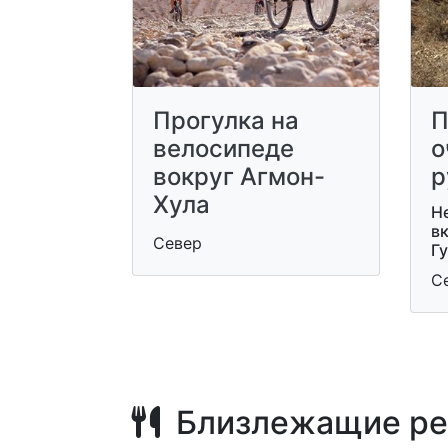
Прогулка на
П
велосипеде
о
вокруг Агмон-
р
Хула
Н
в
Север
Г
С
Близлежащие ре