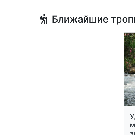
Ближайшие троп
У
м
з