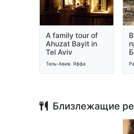
A family tour of
В
Ahuzat Bayit in
п
Tel Aviv
Б
Тель-Авив. Яффа
Р
Близлежащие ре