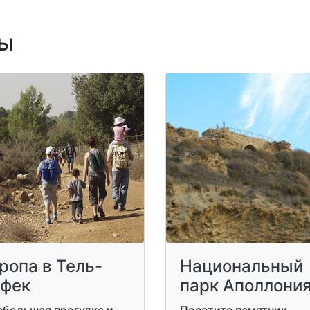
ы
ропа в Тель-
Национальный
фек
парк Аполлони