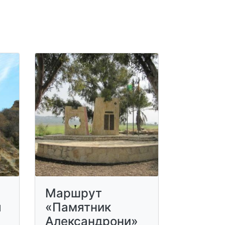
Маршрут
я
«Памятник
Александрони»