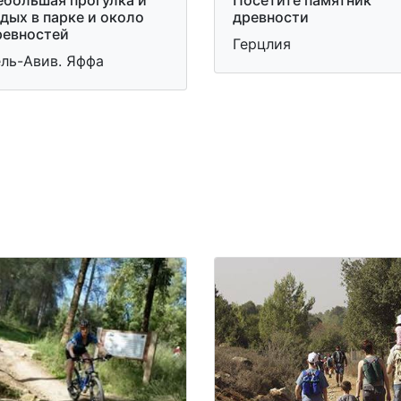
ебольшая прогулка и
Посетите памятник
дых в парке и около
древности
ревностей
Герцлия
ель-Авив. Яффа