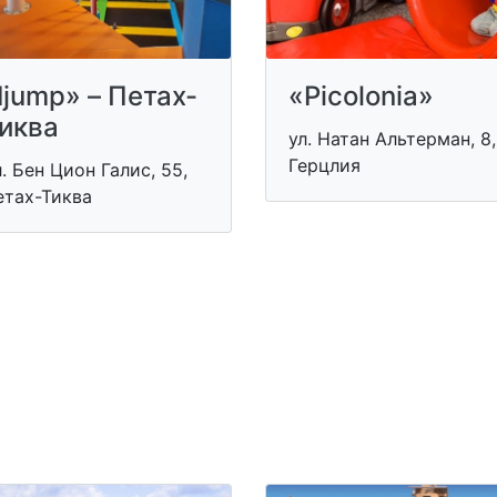
Ijump» – Петах-
«Picolonia»
иква
ул. Натан Альтерман, 8,
Герцлия
. Бен Цион Галис, 55,
етах-Тиква