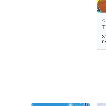
«
Т
Ул
П