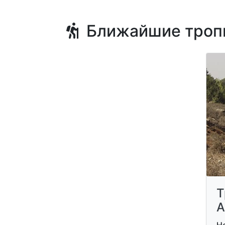
Ближайшие троп
Т
А