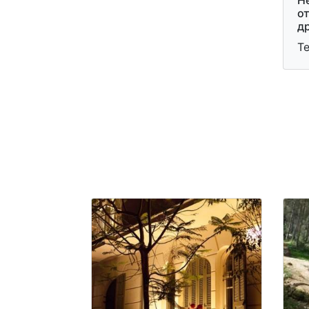
Н
от
д
Т