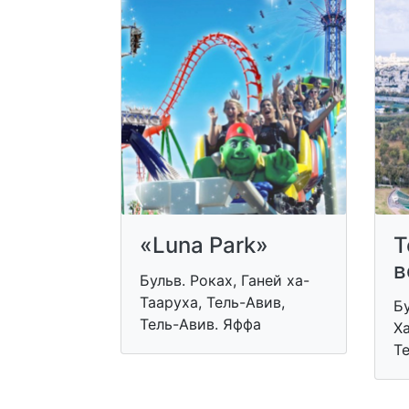
«Luna Park»
Т
в
Бульв. Роках, Ганей ха-
Тааруха, Тель-Авив,
Бу
Тель-Авив. Яффа
Ха
Т