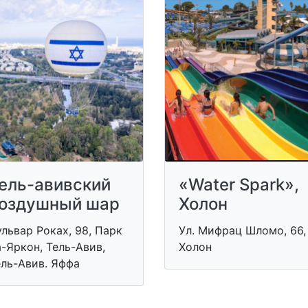
ель-авивский
«Water Spark»,
оздушный шар
Холон
львар Роках, 98, Парк
Ул. Мифрац Шломо, 66,
-Яркон, Тель-Авив,
Холон
ель-Авив. Яффа