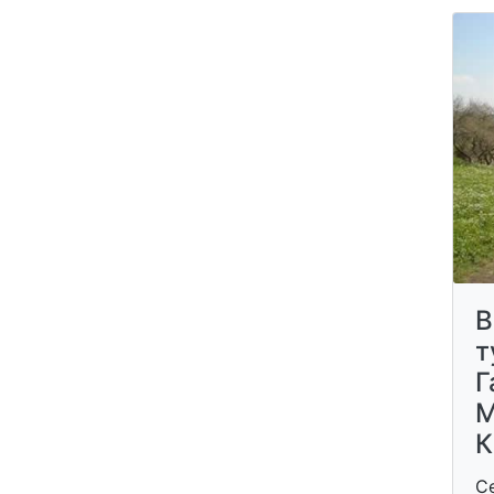
В
т
Г
М
К
С