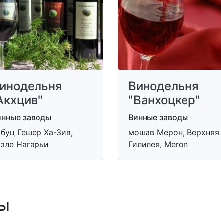
инодельня
Винодельня
Акхцив"
"Ванхоцкер"
инные заводы
Винные заводы
буц Гешер Ха-Зив,
мошав Мерон, Верхняя
озле Нагарьи
Гилилея, Meron
ы