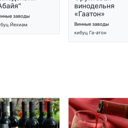
Абайя"
винодельня
«Гаатон»
инные заводы
Винные заводы
ибуц Йехиам
кибуц Га-атон