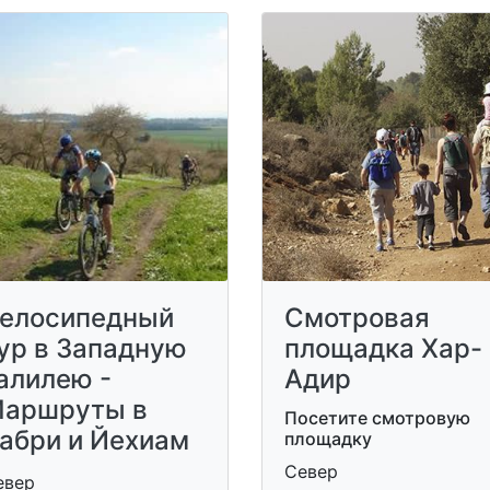
елосипедный
Смотровая
ур в Западную
площадка Хар-
алилею -
Адир
аршруты в
Посетите смотровую
абри и Йехиам
площадку
Север
евер