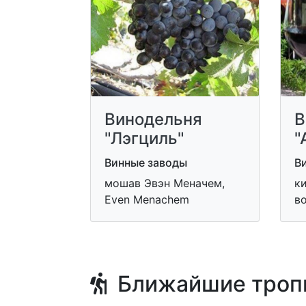
Винодельня
В
"Лэгциль"
"
Винные заводы
В
мошав Эвэн Меначем,
ки
Even Menachem
в
Ближайшие троп