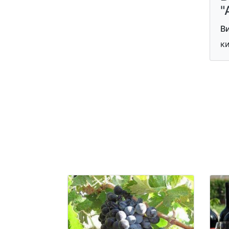
"
В
к