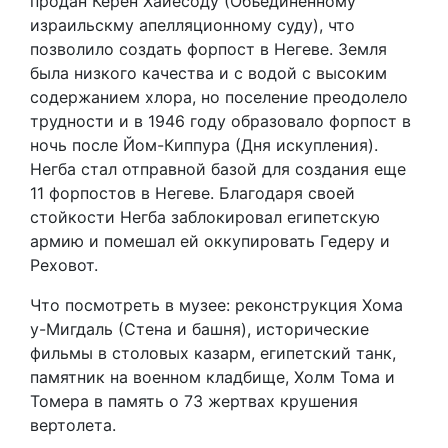
продан Керен Хайесоду (Объединенному
израильскму апелляционному суду), что
позволило создать форпост в Негеве. Земля
была низкого качества и с водой с высоким
содержанием хлора, но поселение преодолело
трудности и в 1946 году образовало форпост в
ночь после Йом-Киппура (Дня искупления).
Негба стал отправной базой для создания еще
11 форпостов в Негеве. Благодаря своей
стойкости Негба заблокировал египетскую
армию и помешал ей оккупировать Гедеру и
Реховот.
Что посмотреть в музее: реконструкция Хома
у-Мигдаль (Стена и башня), исторические
фильмы в столовых казарм, египетский танк,
памятник на военном кладбище, Холм Тома и
Томера в память о 73 жертвах крушения
вертолета.