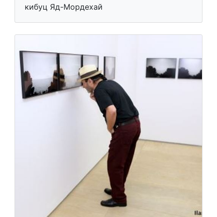
кибуц Яд-Мордехай