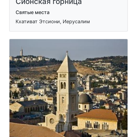
Сионская горница
Святые места
Кхативат Этсиони, Иерусалим