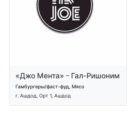
«Джо Мента» - Гал-Ришоним
Гамбургеры/фаст-фуд, Мясо
г. Ашдод, Орт 1, Ашдод