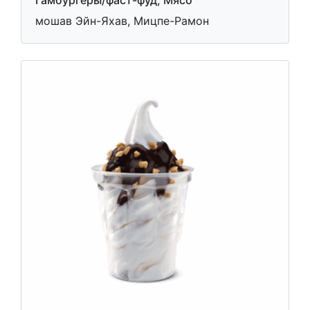
Гамбургеры/фаст-фуд, Мясо
мошав Эйн-Яхав, Мицпе-Рамон