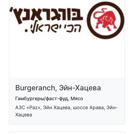
Burgeranch, Эйн-Хацева
Гамбургеры/фаст-фуд, Мясо
АЗС «Paz», Эйн Хацева, шоссе Арава, Эйн-
Хацева