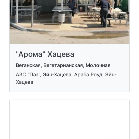
"Арома" Хацева
Веганская, Вегетарианская, Молочная
АЗС "Паз", Эйн-Хацева, Араба Роуд, Эйн-
Хацева