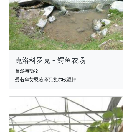
克洛科罗克 - 鳄鱼农场
自然与动物
爱若华艾恩哈泽瓦艾尔欧渥特