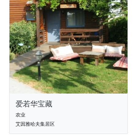
爱若华宝藏
农业
艾因雅哈夫集居区