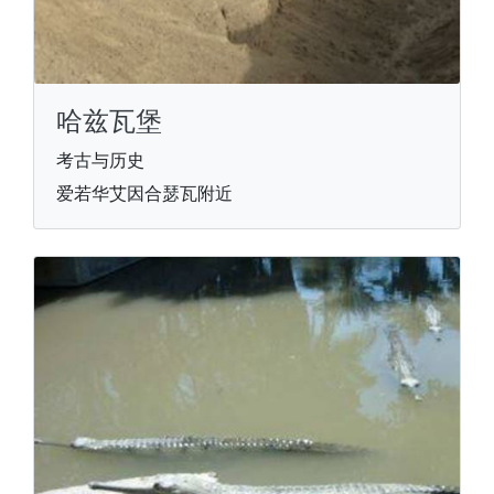
哈兹瓦堡
考古与历史
爱若华艾因合瑟瓦附近