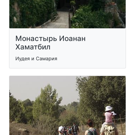
Монастырь Иоанан
Хаматбил
Иудея и Самария