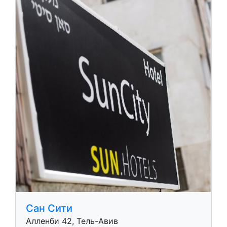
Сан Сити
Алленби 42, Тель-Авив