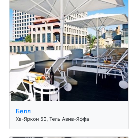
Белл
Ха-Яркон 50, Тель Авив-Яффа