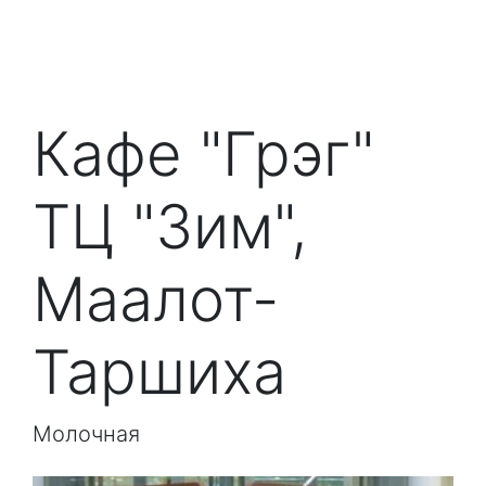
Кафе "Грэг"
ТЦ "Зим",
Маалот-
Таршиха
Молочная