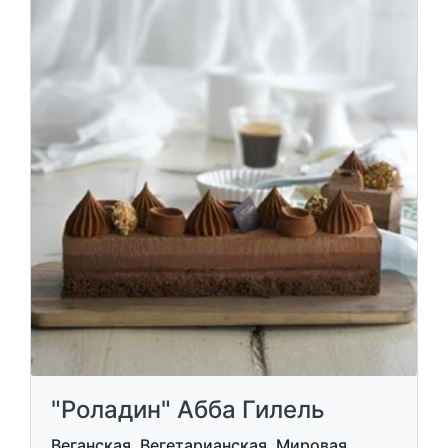
"Роладин" Абба Гилель
Веганская, Вегетарианская, Мировая,