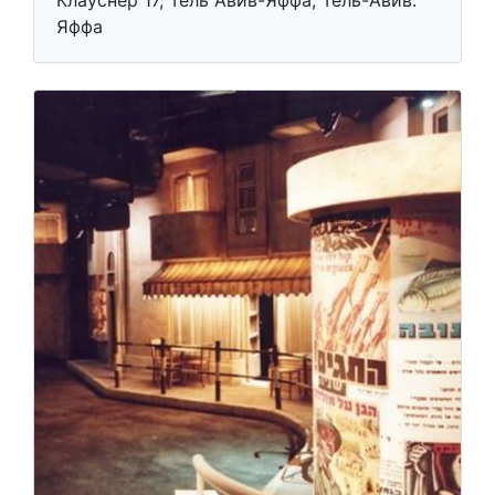
Клауснер 17, Тель Авив-Яффа, Тель-Авив.
Яффа