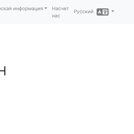
еская информация
Насчет
Русский
нас
н