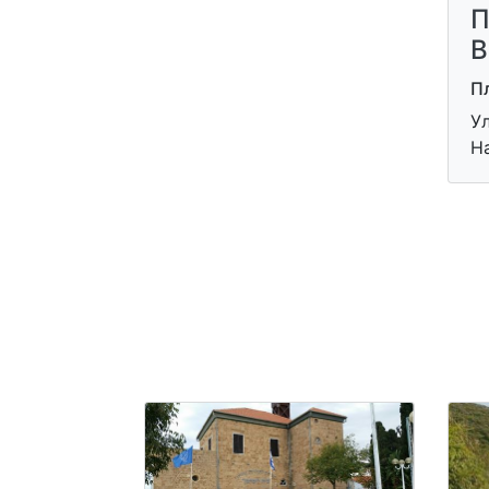
П
B
П
У
Н