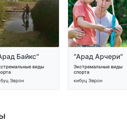
Арад Байкс"
"Арад Арчери"
кстремальные виды
Экстремальные виды
порта
спорта
ибуц Эврон
кибуц Эврон
ы