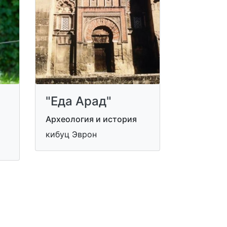
"Еда Арад"
Археология и история
кибуц Эврон