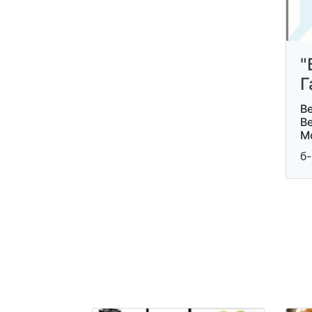
"
Г
Ве
В
М
б-