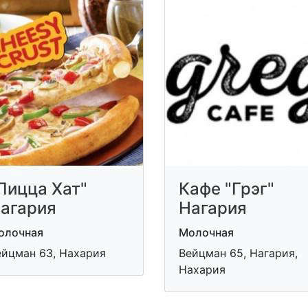
Пицца Хат"
Кафе "Грэг"
агария
Нагария
олочная
Молочная
ейцман 63, Нахария
Вейцман 65, Нагария,
Нахария