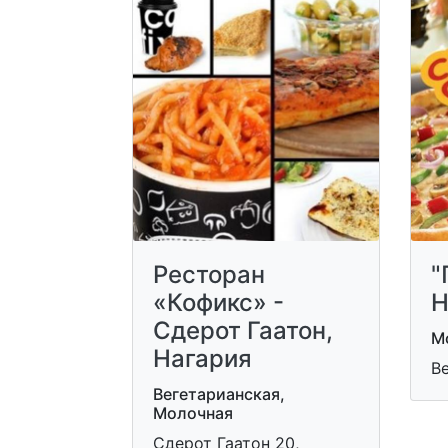
Ресторан
"
«Кофикс» -
Н
Сдерот Гаатон,
М
Нагария
В
Вегетарианская,
Молочная
Сдерот Гаатон 20,