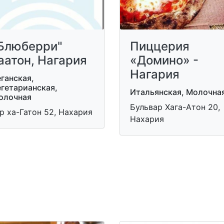
Блюберри"
Пиццерия
аатон, Нагария
«Домино» -
Нагария
ганская,
егетарианская,
Итальянская, Молочна
олочная
Бульвар Хага-Атон 20,
р ха-Гатон 52, Нахария
Нахария