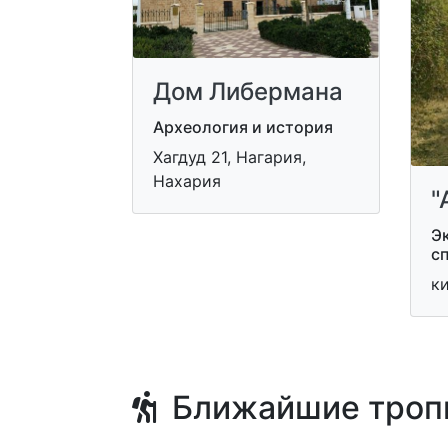
Дом Либермана
Археология и история
Хагдуд 21, Нагария,
Нахария
"
Э
с
к
Ближайшие троп