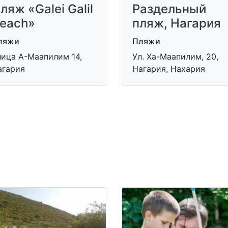
ляж «Galei Galil
Раздельный
each»
пляж, Нагария
ляжи
Пляжи
лица А-Маапилим 14,
Ул. Ха-Маапилим, 20,
агария
Нагария, Нахария