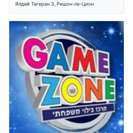
Ялдей Тегеран 3, Ришон-ле-Цион