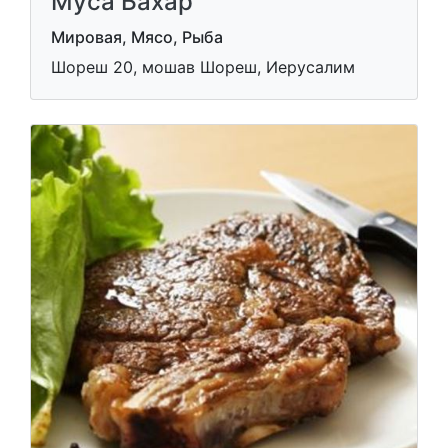
Муса Бахар
Мировая, Мясо, Рыба
Шореш 20, мошав Шореш, Иерусалим