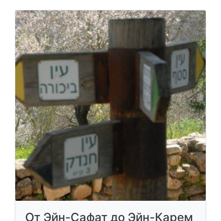
От Эйн-Сафат до Эйн-Карем