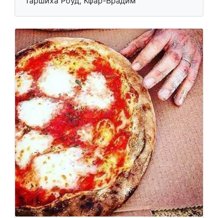
Таршиха Роуд, Кфар-Врадим