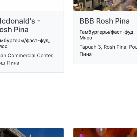
cdonald's -
BBB Rosh Pina
osh Pina
Гамбургеры/фаст-фуд,
Мясо
амбургеры/фаст-фуд,
ясо
Tapuah 3, Rosh Pina, Ро
Пина
an Commercial Center,
ош-Пина