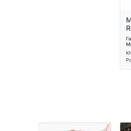
M
R
Г
М
Kh
Р