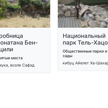
робница
Национальный
онатана Бен-
парк Тель-Хац
цили
Общественные парки и
сады
вятые места
кибуц Айелет Ха-Шаха
мука, возле Сафэд