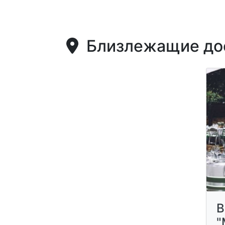
Близлежащие дос
В
"