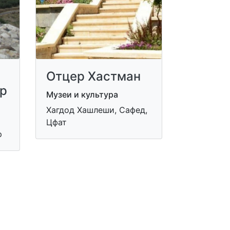
Отцер Хастман
ор
Музеи и культура
Хагдод Хашлеши, Сафед,
Цфат
р