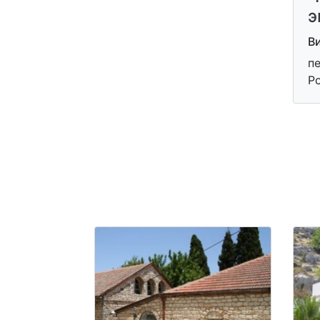
э
В
п
Р