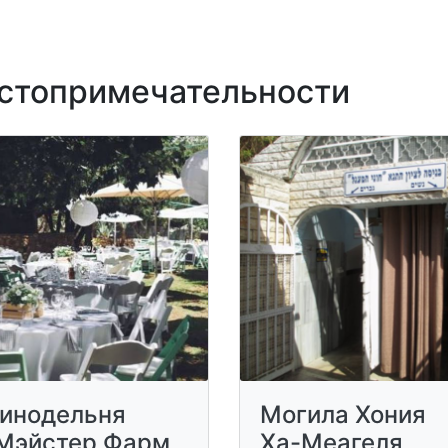
топримечательности
инодельня
Могила Хония
Мэйстер Фарм
Ха-Меагеля