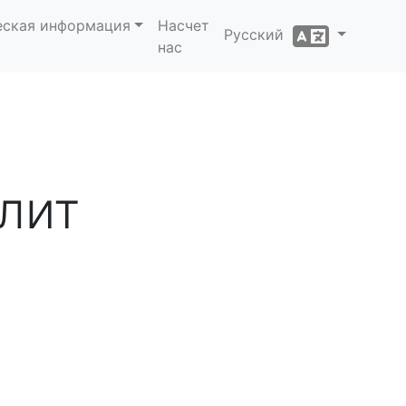
еская информация
Насчет
Русский
нас
лит