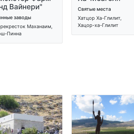
нд Вайнери"
Святые места
инные заводы
Хатцор Ха-Глилит,
Хацор-ха-Глилит
ерекресток Маханаим,
ош-Пинна