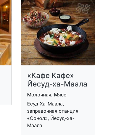
«Кафе Кафе»
Йесуд-ха-Маала
Молочная, Мясо
Есуд Ха-Маала,
заправочная станция
«Сонол», Йесуд-ха-
Маала