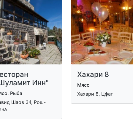
есторан
Хахари 8
Шуламит Инн"
Мясо
ясо, Рыба
Хахари 8, Цфат
авид Шаов 34, Рош-
ина