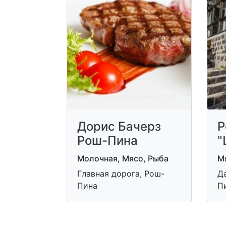
Дорис Бачерз
Р
Рош-Пина
"
Молочная, Мясо, Рыба
М
Главная дорога, Рош-
Д
Пина
П