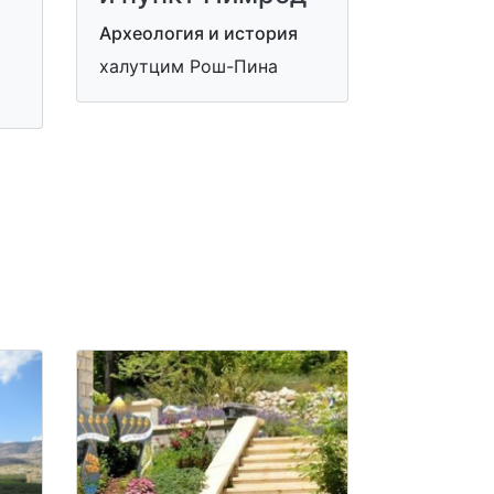
Археология и история
халутцим Рош-Пина