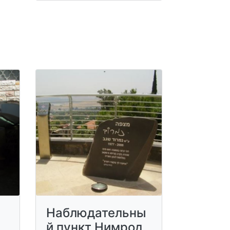
Наблюдательны
й пункт Нимрод