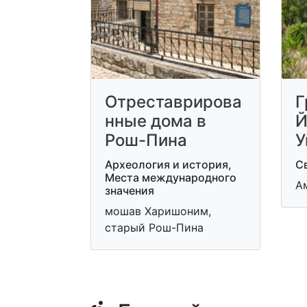
Отреставрирова
Г
нные дома в
Й
Рош-Пина
У
Археология и история,
С
Места международного
А
значения
мошав Харишоним,
старый Рош-Пина