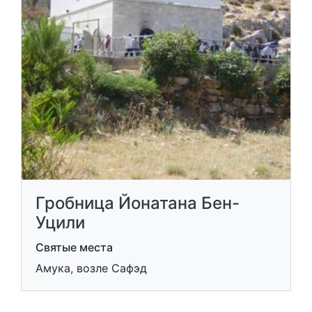
Гробница Йонатана Бен-
Уцили
Святые места
Амука, возле Сафэд