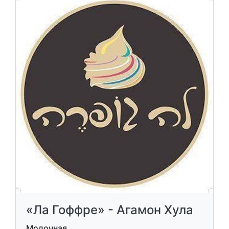
«Ла Гоффре» - Агамон Хула
Молочная