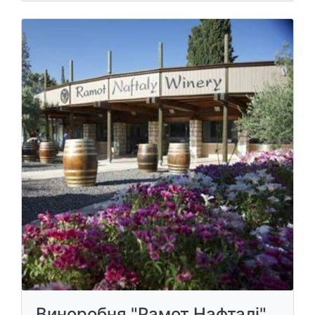
Виноробня "Рамот Нафталі"