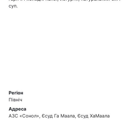
суп.
Регіон
Північ
Адреса
АЗС «Сонол», Єсуд Га Маала, Єсуд ХаМаала