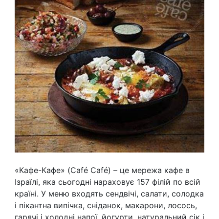
«Кафе-Кафе» (Café Café) – це мережа кафе в
Ізраїлі, яка сьогодні нараховує 157 філій по всій
країні. У меню входять сендвічі, салати, солодка
і пікантна випічка, сніданок, макарони, лосось,
гарячі і холодні напої, йогурти, натуральний сік і