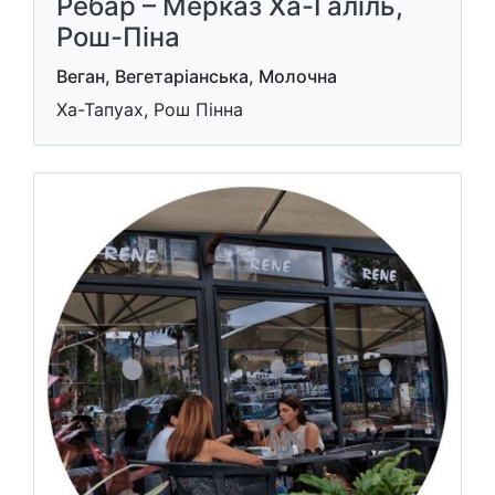
Ребар – Мерказ Ха-Галіль,
Рош-Піна
Веган, Вегетаріанська, Молочна
Ха-Тапуах, Рош Пінна