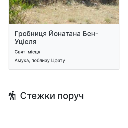
Гробниця Йонатана Бен-
Уціеля
Святі місця
Амука, поблизу Цфату
Стежки поруч