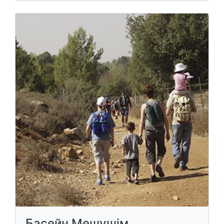
Басейн Мешушім