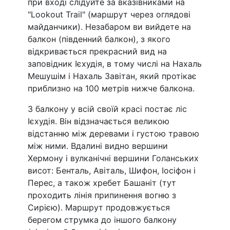
при вході слідуйте за вказівниками на
"Lookout Trail" (маршрут через оглядові
майданчики). Незабаром ви вийдете на
балкон (південний балкон), з якого
відкривається прекрасний вид на
заповідник Ієхудія, в тому числі на Нахаль
Мешушім і Нахаль Завітан, який протікає
приблизно на 100 метрів нижче балкона.
З балкону у всій своїй красі постає ліс
Ієхудія. Він відзначається великою
відстанню між деревами і густою травою
між ними. Вдалині видно вершини
Хермону і вулканічні вершини Голанських
висот: Бенталь, Авіталь, Шифон, Іосіфон і
Перес, а також хребет Башаніт (тут
проходить лінія припинення вогню з
Сирією). Маршрут продовжується
берегом струмка до іншого балкону