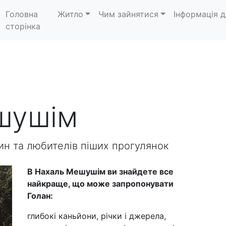
Головна
Житло
Чим зайнятися
Інформація д
сторінка
шушім
ин та любителів піших прогулянок
В Нахаль Мешушім ви знайдете все
найкраще, що може запропонувати
Голан:
глибокі каньйони, річки і джерела,