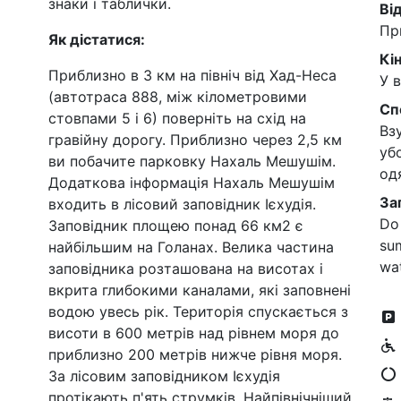
знаки і таблички.
Ві
Пр
Як дістатися:
Кі
Приблизно в 3 км на північ від Хад-Неса
У 
(автотраса 888, між кілометровими
Сп
стовпами 5 і 6) поверніть на схід на
Вз
гравійну дорогу. Приблизно через 2,5 км
уб
ви побачите парковку Нахаль Мешушім.
од
Додаткова інформація Нахаль Мешушім
За
входить в лісовий заповідник Ієхудія.
Do 
Заповідник площею понад 66 км2 є
sum
найбільшим на Голанах. Велика частина
wa
заповідника розташована на висотах і
вкрита глибокими каналами, які заповнені
водою увесь рік. Територія спускається з
висоти в 600 метрів над рівнем моря до
приблизно 200 метрів нижче рівня моря.
За лісовим заповідником Ієхудія
протікають п'ять струмків. Найпівнічніший