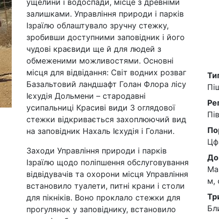
ущелини і водоспади, місце з древніми
залишками. Управління природи і парків
Ізраїлю облаштувало зручну стежку,
зробивши доступними заповідник і його
чудові краєвиди ще й для людей з
обмеженими можливостями. Основні
місця для відвідання: Світ водних розваг
Ти
Базальтовий ландшафт Голан Флора лісу
Пі
Ієхудія Дольмени – стародавні
Ре
усипальниці Красиві види З оглядової
Пів
стежки відкривається захоплюючий вид
По
на заповідник Нахаль Ієхудія і Голани.
Цф
Заходи Управління природи і парків
До
Ізраїлю щодо поліпшення обслуговування
Ма
відвідувачів та охорони місця Управління
м,
встановило туалети, питні крани і столи
Тр
для пікніків. Воно проклало стежки для
Бл
прогулянок у заповіднику, встановило