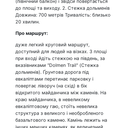
(північний балкон) і звідси повертається
до площі та виходу. 2. Стежка дольменів
Довжина: 700 метрів Тривалість: близько
20 хвилин.
Про маршрут:
дуже легкий круговий маршрут,
доступний для людей на візках. З площі
при вході йдіть стежкою на південь, за
вказівниками "Dolmen Trail" (Стежка
дольменів). Ґрунтова дорога під
евкаліптами перетинає парковку і
повертає ліворуч (на схід) в бік
відкритого майданчика між каменів. На
краю майданчика, в невеликому
евкаліптовому гаю, стоїть невелика
структура з великого і необробленого
базальтового каменю. Камінь лежить на
інших менших каменях, як величезний