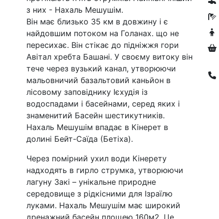
з них - Нахаль Мешушім.
Він має близько 35 км в довжину і є
найдовшим потоком на Голанах. що не
пересихає. Він стікає до підніжжя гори
Авітал хребта Башані. У своєму витоку він
тече через вузький канал, утворюючи
мальовничий базальтовий каньйон в
лісовому заповіднику Ієхудія із
водоспадами і басейнами, серед яких і
знаменитий Басейн шестикутників.
Нахаль Мешушім впадає в Кінерет в
долині Бейт-Саїда (Бетіха).
Через помірний ухил води Кінерету
надходять в гирло струмка, утворюючи
лагуну Закі – унікальне природне
середовище з рідкісними для Ізраїлю
луками. Нахаль Мешушім має широкий
дренажний басейн площею 160м2. Це