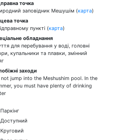
дправна точка
иродний заповідник Мешушім (
карта
)
нцева точка
відправному пункті (
карта
)
еціальне обладнання
уття для перебування у воді, головні
ори, купальники та плавки, змінний
яг
побіжні заходи
not jump into the Meshushim pool. In the
mer, you must have plenty of drinking
ter
Паркінг
Доступний
Круговий