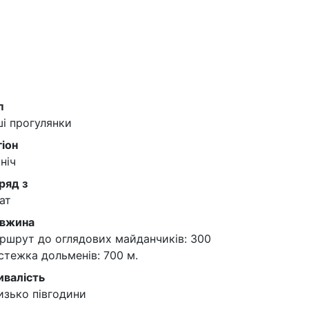
п
ші прогулянки
гіон
ніч
ряд з
ат
вжина
ршрут до оглядових майданчиків: 300
 стежка дольменів: 700 м.
ивалість
изько півгодини