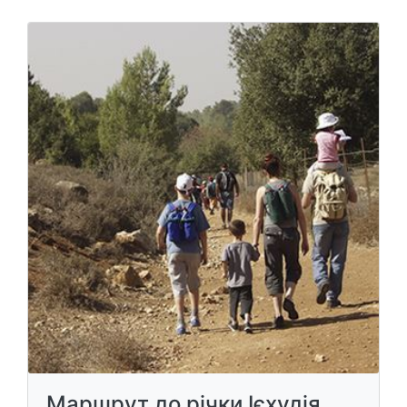
Маршрут до річки Ієхудія