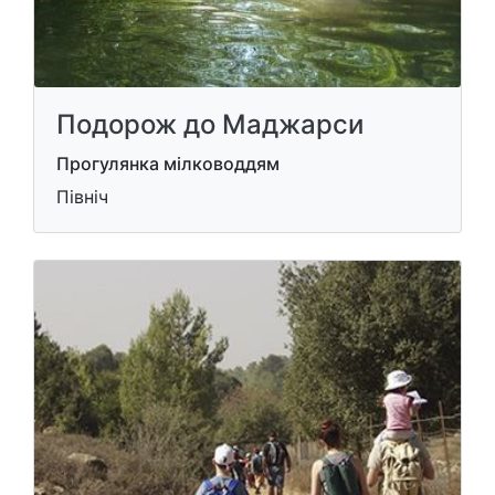
Подорож до Маджарси
Прогулянка мілководдям
Північ