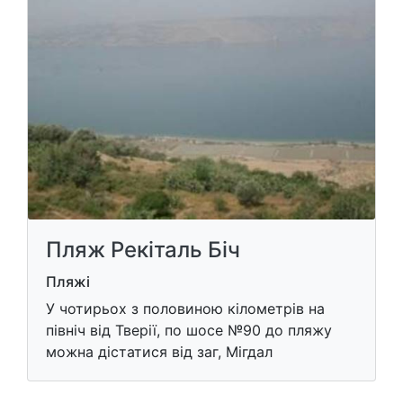
Пляж Рекіталь Біч
Пляжі
У чотирьох з половиною кілометрів на
північ від Тверії, по шосе №90 до пляжу
можна дістатися від заг, Мігдал