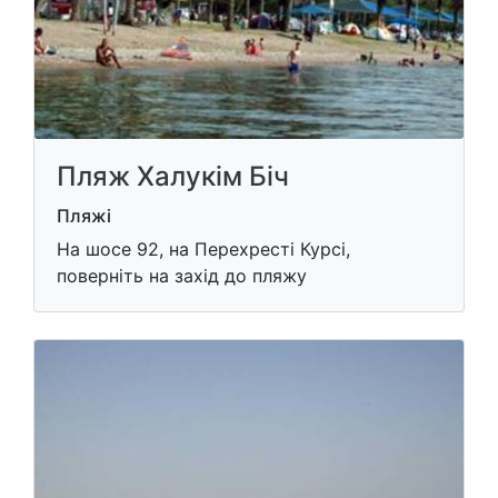
Пляж Халукім Біч
Пляжі
На шосе 92, на Перехресті Курсі,
поверніть на захід до пляжу