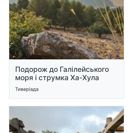
Подорож до Галілейського ​​
моря і струмка Ха-Хула
Тиверіада