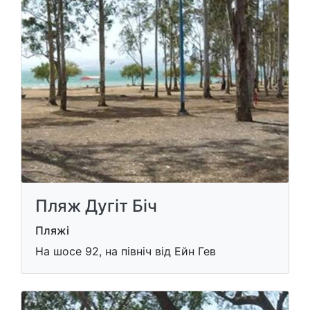
Пляж Дугіт Біч
Пляжі
На шосе 92, на північ від Ейн Гев