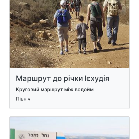
Маршрут до річки Ієхудія
Круговий маршрут між водойм
Північ