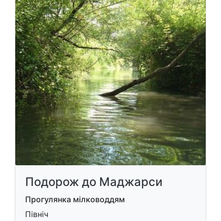
Подорож до Маджарси
Прогулянка мілководдям
Північ