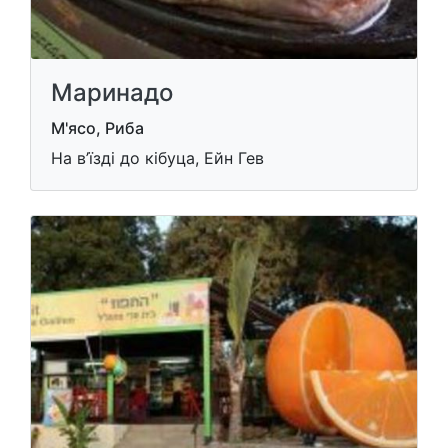
Маринадо
М'ясо, Риба
На в’їзді до кібуца, Ейн Гев