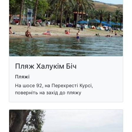
Пляж Халукім Біч
Пляжі
На шосе 92, на Перехресті Курсі,
поверніть на захід до пляжу