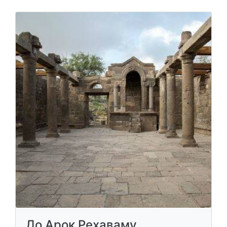
До Арок Рехаваму