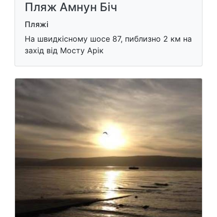
Пляж Амнун Біч
Пляжі
На швидкісному шосе 87, пиблизно 2 км на
захід від Мосту Арік