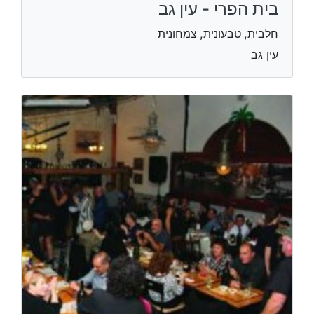
בית הפרי - עין גב
חלבית, טבעונית, צמחונית
עין גב