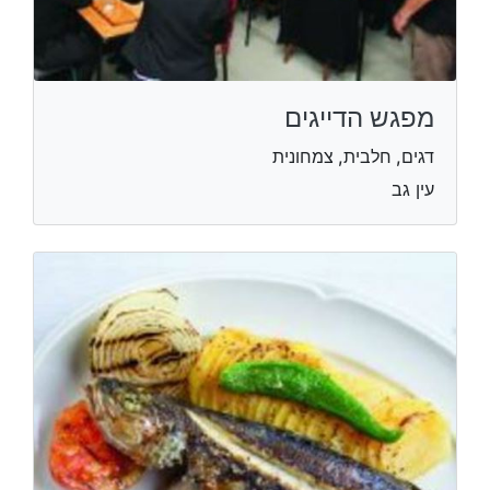
מפגש הדייגים
דגים, חלבית, צמחונית
עין גב