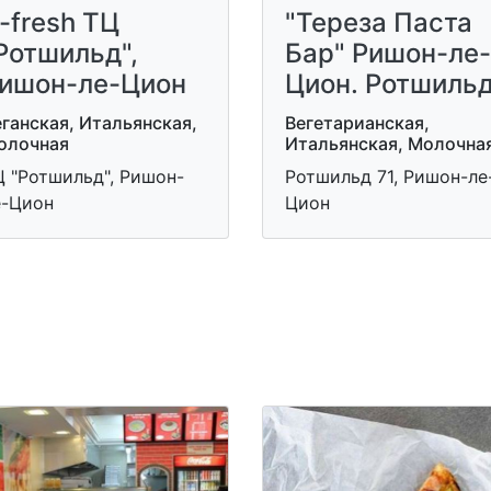
-fresh ТЦ
"Тереза ​​Паста
Ротшильд",
Бар" Ришон-ле-
ишон-ле-Цион
Цион. Ротшиль
ганская, Итальянская,
Вегетарианская,
олочная
Итальянская, Молочна
Ц "Ротшильд", Ришон-
Ротшильд 71, Ришон-ле
е-Цион
Цион