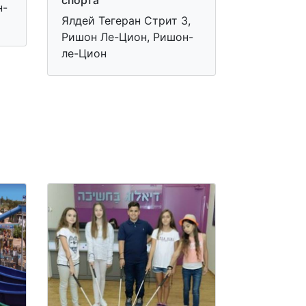
спорта
н-
Ялдей Тегеран Стрит 3,
Ришон Ле-Цион, Ришон-
ле-Цион