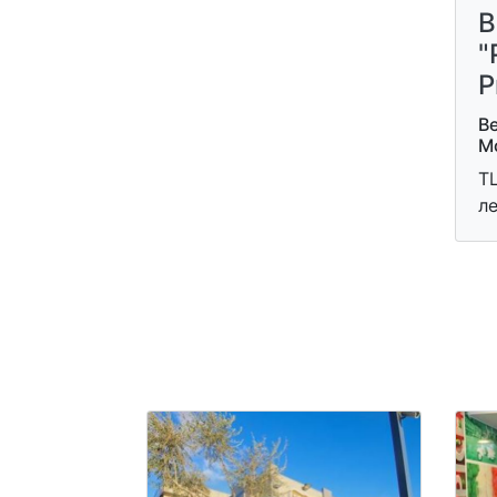
B
"
Р
Ве
М
Т
л