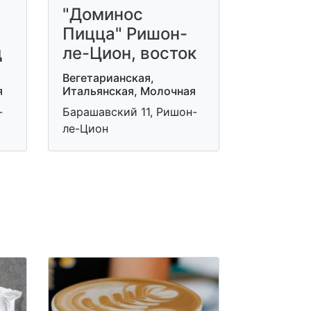
"Доминос
Пицца" Ришон-
д
ле-Цион, восток
Вегетарианская,
я
Итальянская, Молочная
-
Барашавский 11, Ришон-
ле-Цион