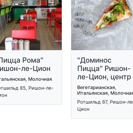
Пицца Рома"
"Доминос
ишон-ле-Цион
Пицца" Ришон-
ле-Цион, центр
тальянская, Молочная
Вегетарианская,
отшильд 85, Ришон-ле-
Итальянская, Молочна
ион
Ротшильд 87, Ришон-ле
Цион