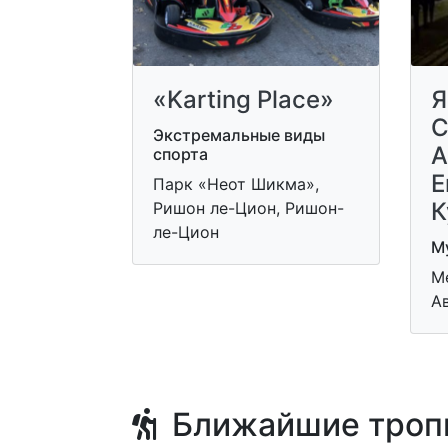
«Karting Place»
Я
С
Экстремальные виды
А
спорта
Е
Парк «Неот Шикма»,
К
Ришон ле-Цион, Ришон-
ле-Цион
Му
М
А
Ближайшие троп