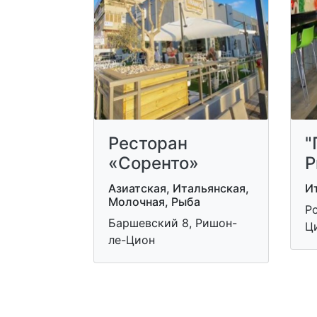
Ресторан
"
«Соренто»
Р
Азиатская, Итальянская,
И
Молочная, Рыба
Р
Баршевский 8, Ришон-
Ц
ле-Цион