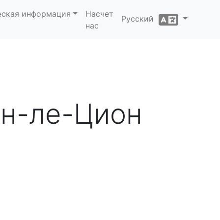
еская информация
Насчет
Русский
нас
он-ле-Цион