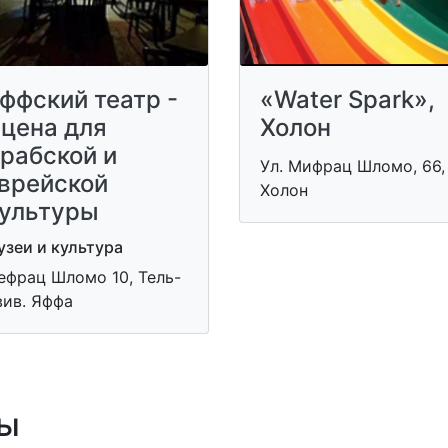
ффский театр -
«Water Spark»,
цена для
Холон
рабской и
Ул. Мифрац Шломо, 66,
врейской
Холон
ультуры
зеи и культура
ефрац Шломо 10, Тель-
вив. Яффа
ы