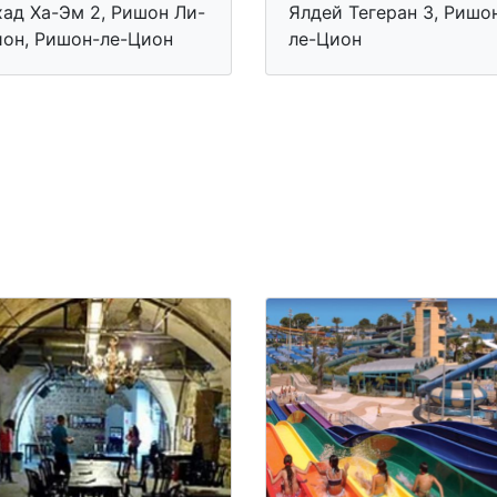
хад Ха-Эм 2, Ришон Ли-
Ялдей Тегеран 3, Ришо
ион, Ришон-ле-Цион
ле-Цион