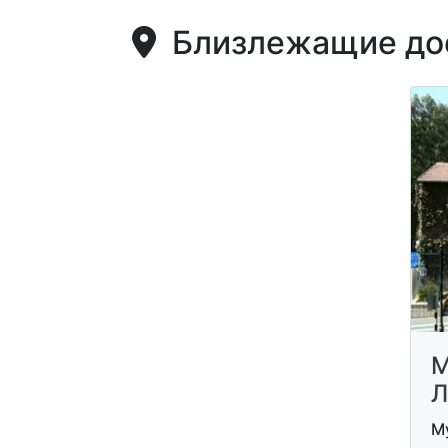
Близлежащие дос
М
Л
Му