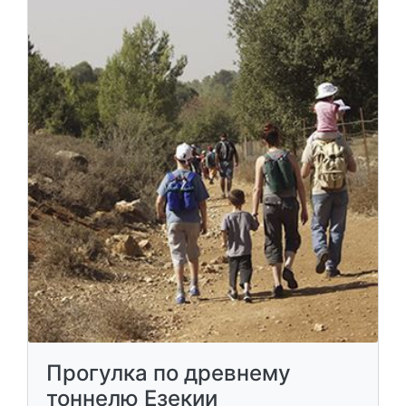
Прогулка по древнему
тоннелю Езекии