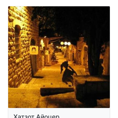
Хатзот Айоцер