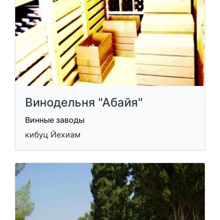
Винодельня "Абайя"
Винные заводы
кибуц Йехиам