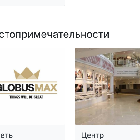
топримечательности
еть
Центр