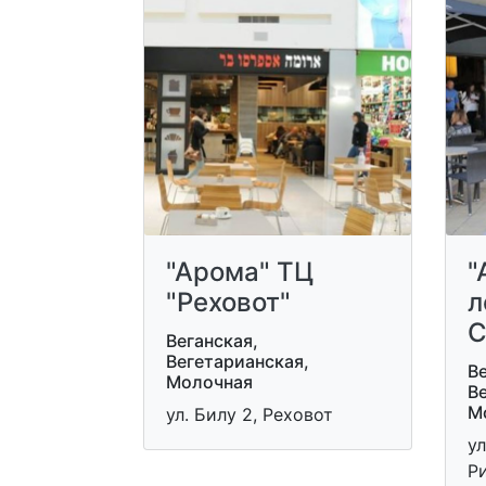
"Арома" ТЦ
"
"Реховот"
л
С
Веганская,
Вегетарианская,
Ве
Молочная
В
М
ул. Билу 2, Реховот
ул
Р