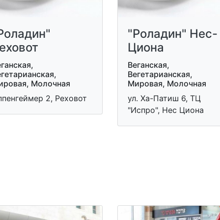
Роладин"
"Роладин" Нес-
еховот
Циона
ганская,
Веганская,
егетарианская,
Вегетарианская,
ировая, Молочная
Мировая, Молочная
ппенгеймер 2, Реховот
ул. Ха-Патиш 6, ТЦ
"Испро", Нес Циона