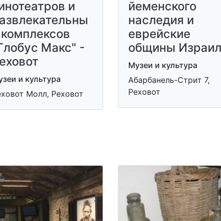
инотеатров и
йеменского
азвлекательны
наследия и
 комплексов
еврейские
Глобус Макс" -
общины Израи
еховот
Музеи и культура
зеи и культура
Абарбанель-Стрит 7,
Реховот
еховот Молл, Реховот