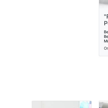
"
Р
Ве
В
М
О