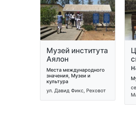
Музей института
Ц
Аялон
с
н
Места международного
значения, Музеи и
Му
культура
се
ул. Давид Фикс, Реховот
М