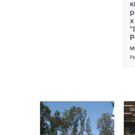
к
р
х
"
Р
Му
Р