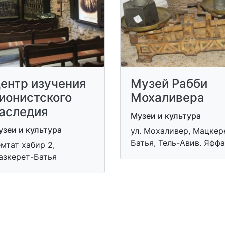
ентр изучения
Музей Рабби
ионистского
Мохаливера
аследия
Музеи и культура
зеи и культура
ул. Мохаливер, Мацкер
Батья, Тель-Авив. Яффа
мтат хабир 2,
азкерет-Батья