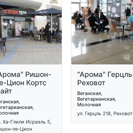
Арома" Ришон-
"Арома" Герцль
е-Цион Кортс
Реховот
айт
Веганская,
Вегетарианская,
ганская,
Молочная
егетарианская,
олочная
ул. Герцль 218, Реховот
. Ха-Глили Исраэль 5,
ишон-ле-Цион